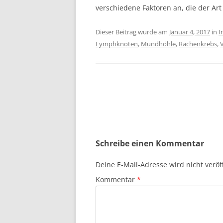
verschiedene Faktoren an, die der Art
Dieser Beitrag wurde am
Januar 4, 2017
in
I
Lymphknoten
,
Mundhöhle
,
Rachenkrebs
,
V
Beitragsnavigation
Schreibe einen Kommentar
Deine E-Mail-Adresse wird nicht veröff
Kommentar
*