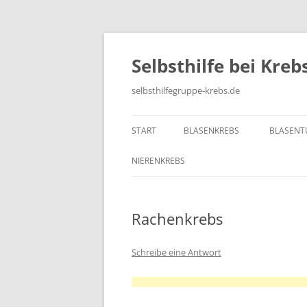
Zum
Inhalt
springen
Selbsthilfe bei Kre
selbsthilfegruppe-krebs.de
START
BLASENKREBS
BLASEN
NIERENKREBS
Rachenkrebs
Schreibe eine Antwort