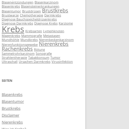
Blasenentzündungen
Blasenkarzinom
Blasenkrebs
Blasensteinerkrankungen
Brustkrebs
Blasentumor
Brustdrüsen
Brustwarze
Chemotherapie
Darmkrebs
Diagnose Bauchspeicheldrüsenkrebs
Diagnose Darmkrebs
Diagnose Krebs
Karziome
Krebs
Krebsarten
Lymphknoten
Magenkrebs
Mammografie
Metastasen
Mundhöhle
Mundkrebs
Nierenbeckenkarzinom
Nierenkrebs
Nierenfunktionsgewebe
Rachenkrebs
Rötung
Sammelrohrkarzinom
Sonografie
Strahlentherapie
Tabakkonsum
Tumor
Ultraschall
Ursachen Darmkrebs
Virusinfektion
SEITEN
Blasenkrebs
Blasentumor
Brustkrebs
Disclaimer
Nierenkrebs