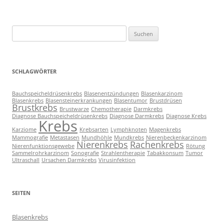
Suche
nach:
SCHLAGWÖRTER
Bauchspeicheldrüsenkrebs
Blasenentzündungen
Blasenkarzinom
Blasenkrebs
Blasensteinerkrankungen
Blasentumor
Brustdrüsen
Brustkrebs
Brustwarze
Chemotherapie
Darmkrebs
Diagnose Bauchspeicheldrüsenkrebs
Diagnose Darmkrebs
Diagnose Krebs
Krebs
Karziome
Krebsarten
Lymphknoten
Magenkrebs
Mammografie
Metastasen
Mundhöhle
Mundkrebs
Nierenbeckenkarzinom
Nierenkrebs
Rachenkrebs
Nierenfunktionsgewebe
Rötung
Sammelrohrkarzinom
Sonografie
Strahlentherapie
Tabakkonsum
Tumor
Ultraschall
Ursachen Darmkrebs
Virusinfektion
SEITEN
Blasenkrebs